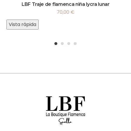
LBF Traje de flamenca niña lycra lunar
70,00
€
Vista rápida
1
2
3
4