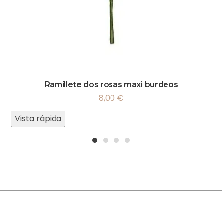
Ramillete dos rosas maxi burdeos
8,00
€
Vista rápida
1
2
3
4