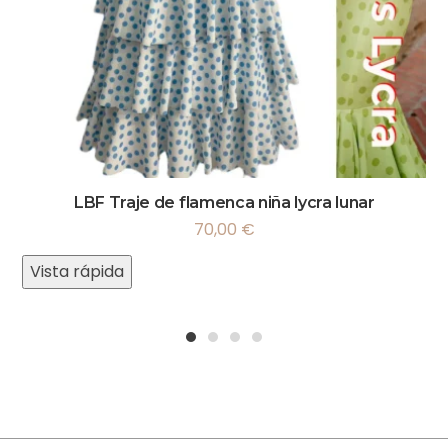
LBF Traje de flamenca niña lycra lunar
70,00
€
Vista rápida
1
2
3
4