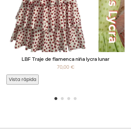
LBF Traje de flamenca niña lycra lunar
70,00
€
Vista rápida
1
2
3
4