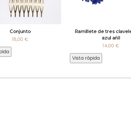
Conjunto
Ramillete de tres clavel
azul añil
18,00
€
14,00
€
pida
Vista rápida