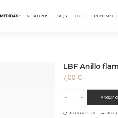
 MEDIDAS
NOSOTROS
FAQS
BLOG
CONTACTO
LBF Anillo fla
7,00
€
Añadir a
ADD TO WISHLIST
ADD T