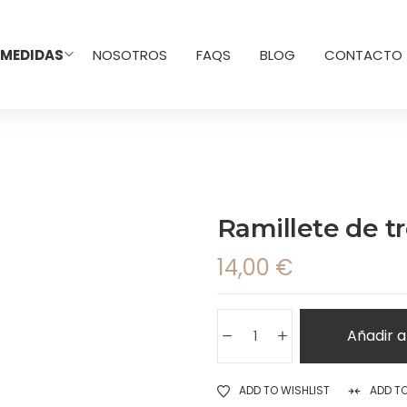
 MEDIDAS
NOSOTROS
FAQS
BLOG
CONTACTO
Ramillete de t
14,00
€
Añadir a
ADD TO WISHLIST
ADD T