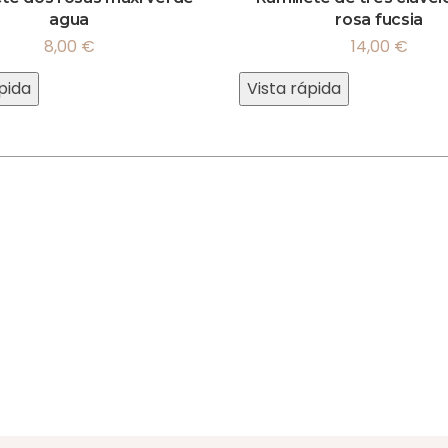
agua
rosa fucsia
8,00
€
14,00
€
pida
Vista rápida