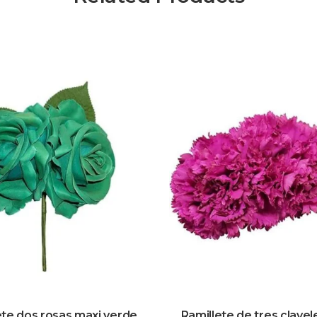
ete dos rosas maxi verde
Ramillete de tres clavel