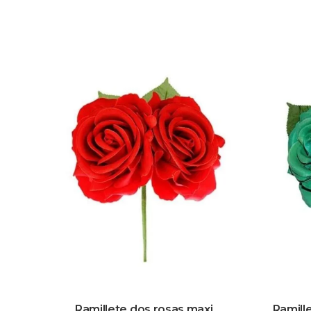
Ramillete dos rosas maxi
Ramill