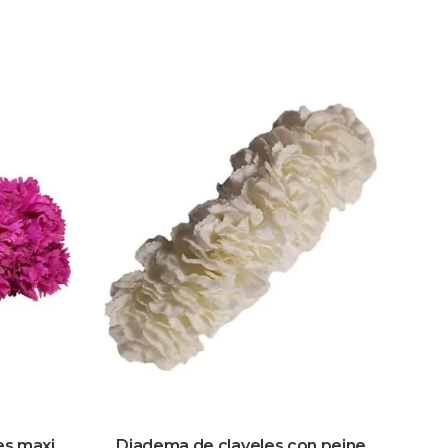
es maxi
Diadema de claveles con peine