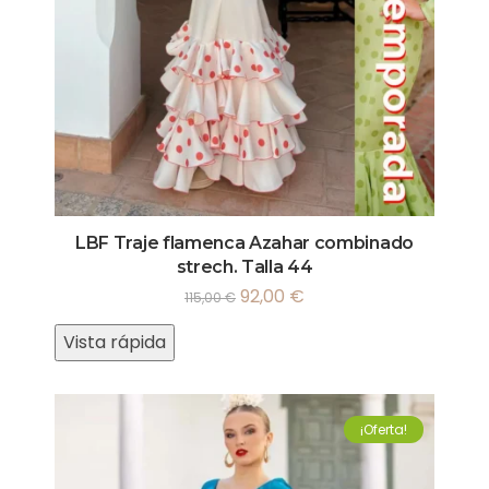
LBF Traje flamenca Azahar combinado
strech. Talla 44
92,00
€
115,00
€
Vista rápida
¡Oferta!