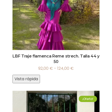
LBF Traje flamenca Reme strech. Talla 44 y
50
92,00
€
-
124,00
€
Vista rápida
¡Oferta!