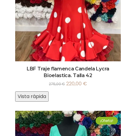
LBF Traje flamenca Candela Lycra
Bioelastica. Talla 42
220,00
€
275,00
€
Vista rápida
¡Oferta!