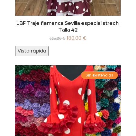
LBF Traje flamenca Sevilla especial strech.
Talla 42
180,00
€
225,00
€
Vista rápida
Sin existencias
¡Oferta!