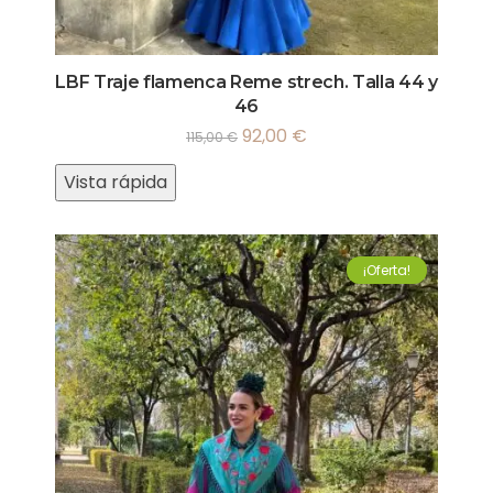
LBF Traje flamenca Reme strech. Talla 44 y
46
92,00
€
115,00
€
Vista rápida
¡Oferta!