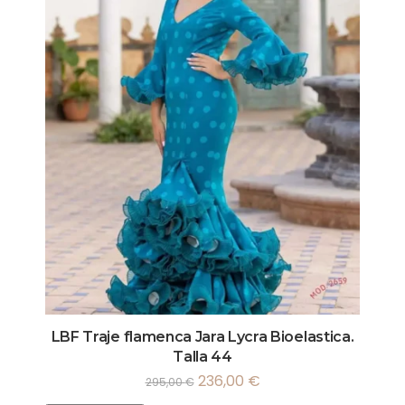
LBF Traje flamenca Jara Lycra Bioelastica.
Talla 44
236,00
€
295,00
€