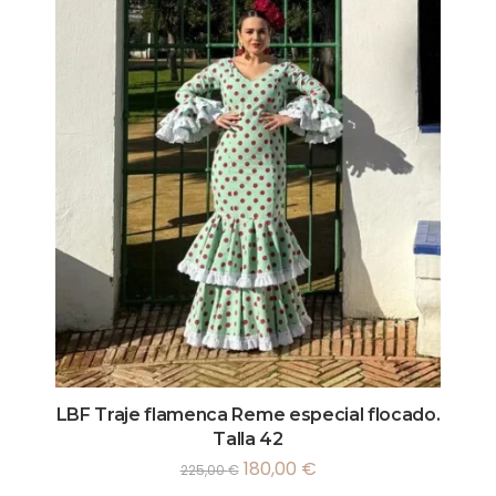
LBF Traje flamenca Reme especial flocado.
Talla 42
180,00
€
225,00
€