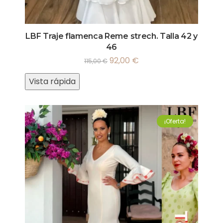
LBF Traje flamenca Reme strech. Talla 42 y
46
92,00
€
115,00
€
Vista rápida
¡Oferta!