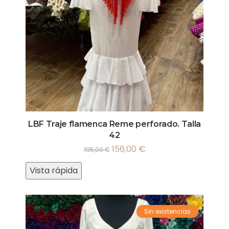
LBF Traje flamenca Reme perforado. Talla
42
156,00
€
195,00
€
Vista rápida
Sin existencias
¡Oferta!