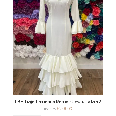
LBF Traje flamenca Reme strech. Talla 42
92,00
€
115,00
€