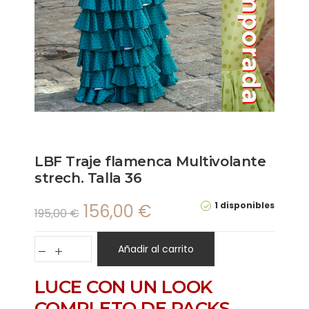
LBF Traje flamenca Multivolante
strech. Talla 36
1 disponibles
156,00
€
195,00
€
Añadir al carrito
LUCE CON UN LOOK
COMPLETO DE PACKS