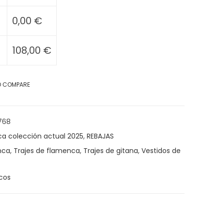
0,00
€
108,00
€
O COMPARE
768
ca colección actual 2025
,
REBAJAS
nca
,
Trajes de flamenca
,
Trajes de gitana
,
Vestidos de
cos