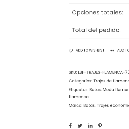
Opciones totales:
Total del pedido:
ADD TO WISHLIST
ADD T
SKU:
LBF-TRAJES-FLAMENCA-7
Categorías:
Trajes de flamen
Etiquetas:
Batas
,
Moda flame
flamenca
Marca:
Batas
,
Trajes ecónomi