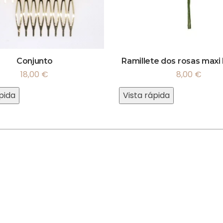
Conjunto
Ramillete dos rosas maxi
18,00
€
8,00
€
pida
Vista rápida