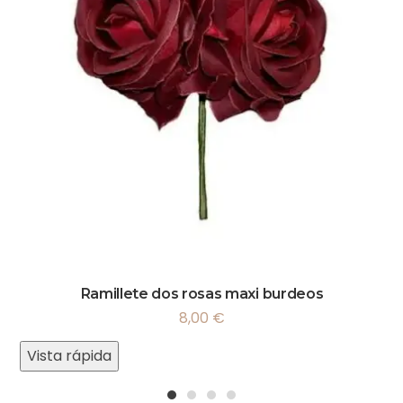
Ramillete dos rosas maxi burdeos
8,00
€
Vista rápida
1
2
3
4