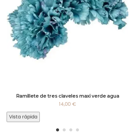
Ramillete de tres claveles maxi verde agua
14,00
€
Vista rápida
1
2
3
4