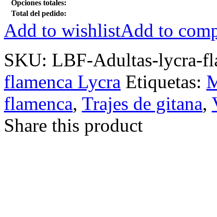
Opciones totales:
Total del pedido:
Add to wishlist
Add to comp
SKU:
LBF-Adultas-lycra-f
flamenca Lycra
Etiquetas:
M
flamenca
,
Trajes de gitana
,
Share this product