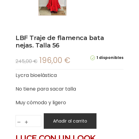
LBF Traje de flamenca bata
nejas. Talla 56
1 disponibles
196,00
€
245,00
€
Lycra bioelástica
No tiene para sacar talla
Muy cómodo y ligero
Añadir al carrito
LUCE CON UN LOOK