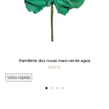
Ramillete dos rosas maxi verde agua
8,00
€
Vista rápida
1
2
3
4