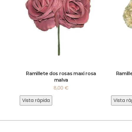
Ramillete dos rosas maxi rosa
Ramill
malva
8,00
€
Vista rápida
Vista rá