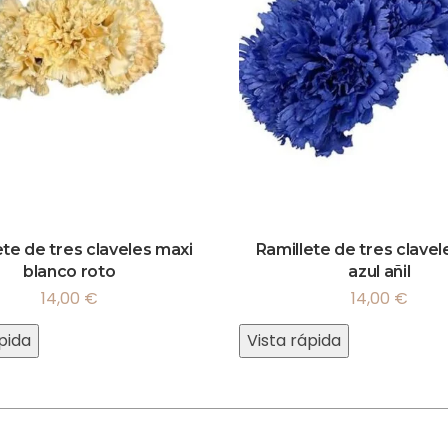
ete de tres claveles maxi
Ramillete de tres clavel
blanco roto
azul añil
14,00
€
14,00
€
pida
Vista rápida