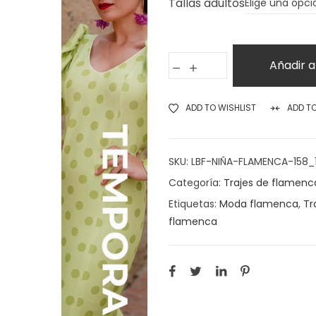
Tallas adultos
Añadir a
ADD TO WISHLIST
ADD T
SKU:
LBF-NIÑA-FLAMENCA-158_
Categoría:
Trajes de flamenc
Etiquetas:
Moda flamenca
,
Tr
flamenca