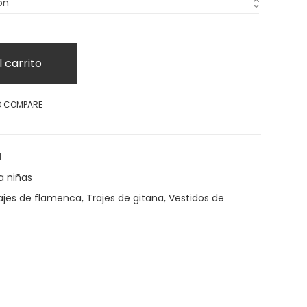
l carrito
O COMPARE
1
a niñas
ajes de flamenca
,
Trajes de gitana
,
Vestidos de