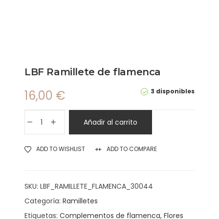
LBF Ramillete de flamenca
3 disponibles
16,00
€
Añadir al carrito
ADD TO WISHLIST
ADD TO COMPARE
SKU:
LBF_RAMILLETE_FLAMENCA_30044
Categoría:
Ramilletes
Etiquetas:
Complementos de flamenca
,
Flores