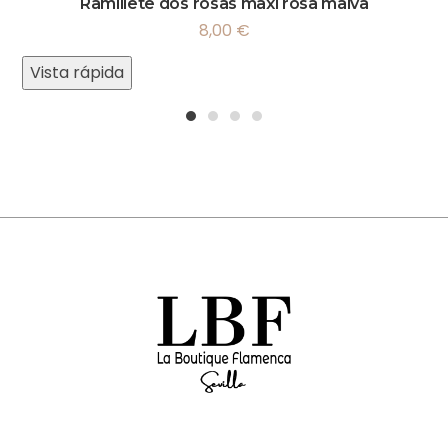
Ramillete dos rosas maxi rosa malva
8,00
€
Vista rápida
1
2
3
4