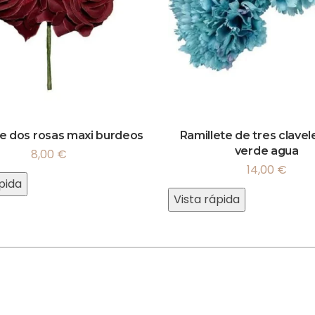
te dos rosas maxi burdeos
Ramillete de tres clavel
verde agua
8,00
€
14,00
€
pida
Vista rápida