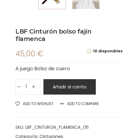
LBF Cinturón bolso fajín
flamenca
10 disponibles
45,00
€
A juego Bolso de cuero
Añadir al carrito
ADD TO WISHLIST
ADD TO COMPARE
SKU:
LBF_CINTURON_FLAMENCA_06
Categoría:
Cinturones