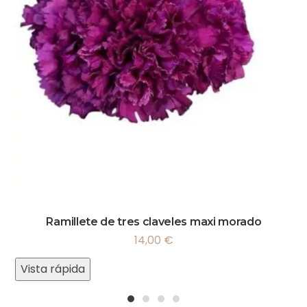
Ramillete de tres claveles maxi morado
14,00
€
Vista rápida
1
2
3
4