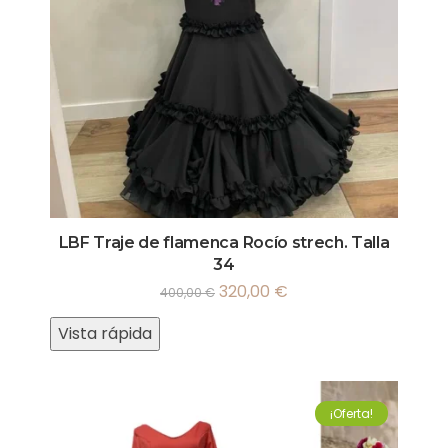
LBF Traje de flamenca Rocío strech. Talla
34
320,00
€
400,00
€
Vista rápida
¡Oferta!