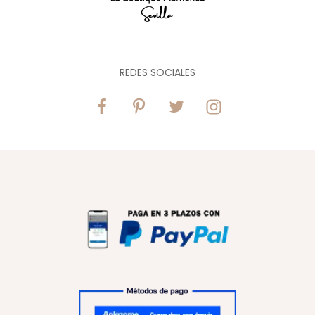
LBF Traje flamenca Zarzamora strech. Talla
40
180,00
€
225,00
€
Vista rápida
¡Oferta!