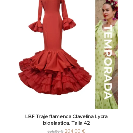
LBF Traje flamenca Clavelina Lycra
bioelastica. Talla 42
204,00
€
255,00
€