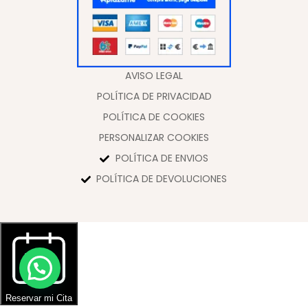
LBF Traje flamenca Cataleya lycra
bioelastica. Talla 40
220,00
€
275,00
€