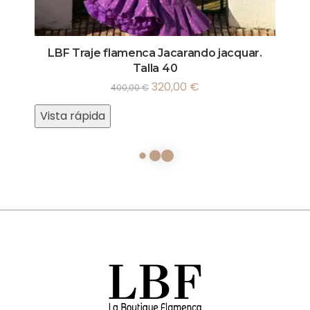
LBF Traje flamenca Jacarando jacquar.
Talla 40
320,00
€
400,00
€
Vista rápida
¡Oferta!