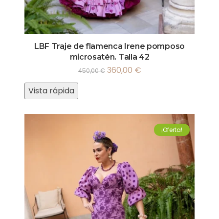
LBF Traje de flamenca Irene pomposo
microsatén. Talla 42
360,00
€
450,00
€
Vista rápida
¡Oferta!