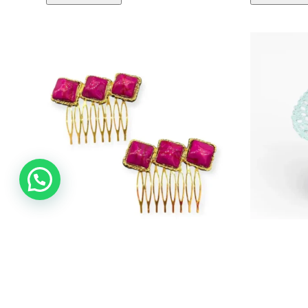
LBF Peine de flamenca
LBF Peine
16,00
€