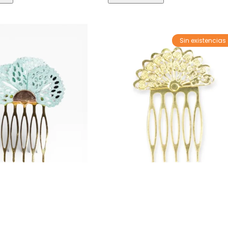
Sin existencias
 de flamenca. Varios
LBF Peine de flamenca
colores
3,50
€
4,50
€