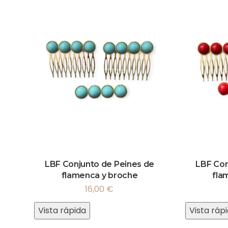
LBF Conjunto de Peines de
LBF Con
flamenca y broche
fla
16,00
€
Vista rápida
Vista ráp