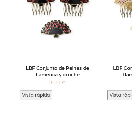
LBF Conjunto de Peines de
LBF Con
flamenca y broche
fla
16,00
€
Vista rápida
Vista ráp