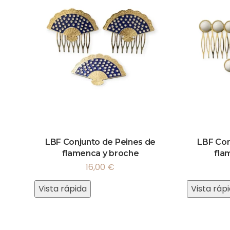
LBF Conjunto de Peines de
LBF Con
flamenca y broche
fla
16,00
€
Vista rápida
Vista ráp