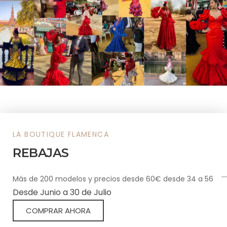
LA BOUTIQUE FLAMENCA
LA BOUTIQUE FLAMENCA
Vestimos tu grupo flamenco
REBAJAS
Vestimos a tu grupo de danza y baile con estilo y
grandes descuentos. Trajes originales y elegantes, con
Más de 200 modelos y precios desde 60€ desde 34 a 56
variedad y buen precio. Y complementos esenciales
Desde Junio a 30 de Julio
que realzan cada actuación con personalidad, fuerza y
COMPRAR AHORA
tradición flamenca.