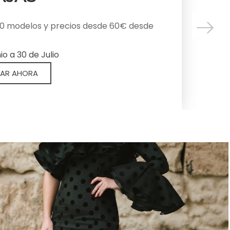
 tu grupo de danza y baile con estilo y
scuentos. Trajes originales y
0 modelos y precios desde 60€ desde
 con variedad y buen precio. Y
tos esenciales que realzan cada
o a 30 de Julio
con personalidad, fuerza y tradición
AR AHORA