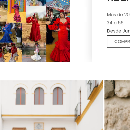
Vestimos a
grandes de
Más de 20
elegantes,
34 a 56
complemen
Desde Juni
actuación 
COMPR
flamenca.