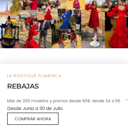
LA BOUTIQUE FLAMENCA
LA BOUTIQUE FLAMENCA
Vestimos tu grupo flamenco
REBAJAS
Vestimos a tu grupo de danza y baile con estilo y
grandes descuentos. Trajes originales y elegantes, con
Más de 200 modelos y precios desde 60€ desde 34 a 56
variedad y buen precio. Y complementos esenciales
Desde Junio a 30 de Julio
que realzan cada actuación con personalidad, fuerza y
COMPRAR AHORA
tradición flamenca.