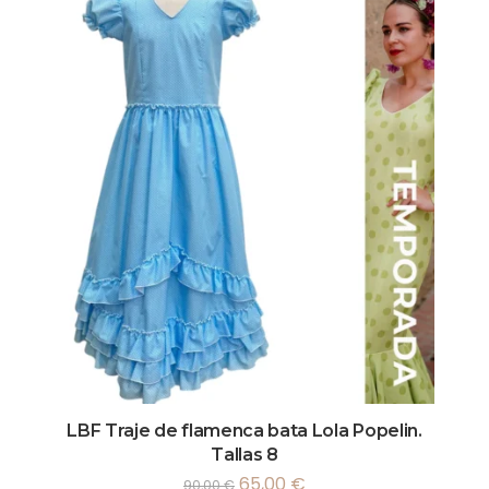
LBF Traje de flamenca bata Lola Popelin.
Tallas 8
65,00
€
90,00
€