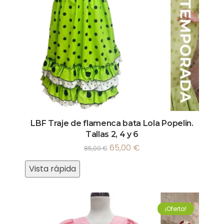
LBF Traje de flamenca bata Lola Popelin.
Tallas 2, 4 y 6
65,00
€
85,00
€
Vista rápida
¡Oferta!