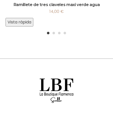
Ramillete de tres claveles maxi verde agua
14,00
€
Vista rápida
1
2
3
4