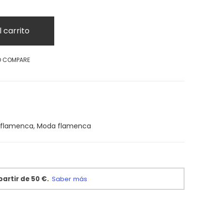
l carrito
O COMPARE
 flamenca
,
Moda flamenca