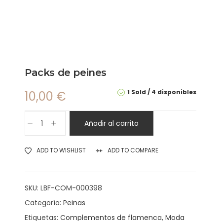
Packs de peines
1 Sold
4 disponibles
10,00
€
Añadir al carrito
ADD TO WISHLIST
ADD TO COMPARE
SKU:
LBF-COM-000398
Categoría:
Peinas
Etiquetas:
Complementos de flamenca
,
Moda