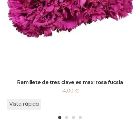
Ramillete de tres claveles maxi rosa fucsia
14,00
€
Vista rápida
1
2
3
4