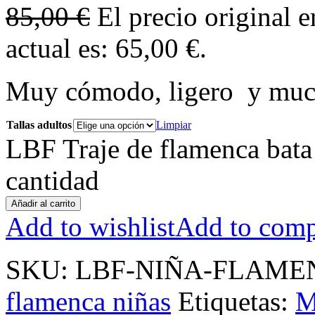
85,00
€
El precio original e
actual es: 65,00 €.
Muy cómodo, ligero y mu
Tallas adultos
Limpiar
LBF Traje de flamenca bata 
cantidad
Añadir al carrito
Add to wishlist
Add to comp
SKU:
LBF-NIÑA-FLAME
flamenca niñas
Etiquetas:
M