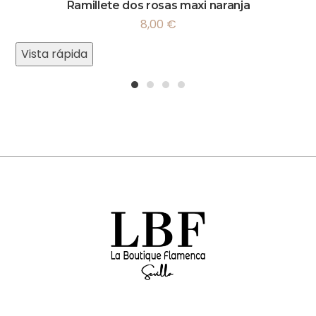
Ramillete dos rosas maxi naranja
8,00
€
Vista rápida
1
2
3
4