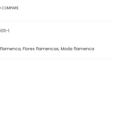
O COMPARE
011-1
 flamenca
,
Flores flamencas
,
Moda flamenca