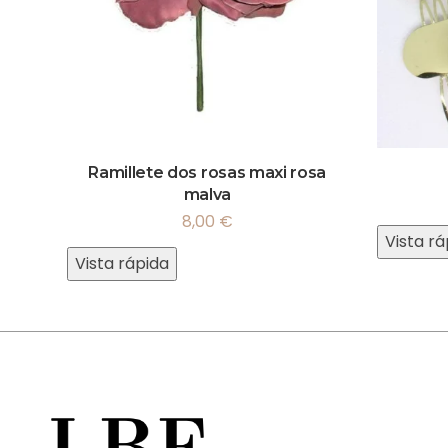
Ramillete dos rosas maxi rosa
malva
8,00
€
Vista rá
Vista rápida