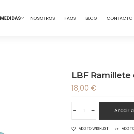
 MEDIDAS
NOSOTROS
FAQS
BLOG
CONTACTO
LBF Ramillete
18,00
€
Añadir a
ADD TO WISHLIST
ADD T