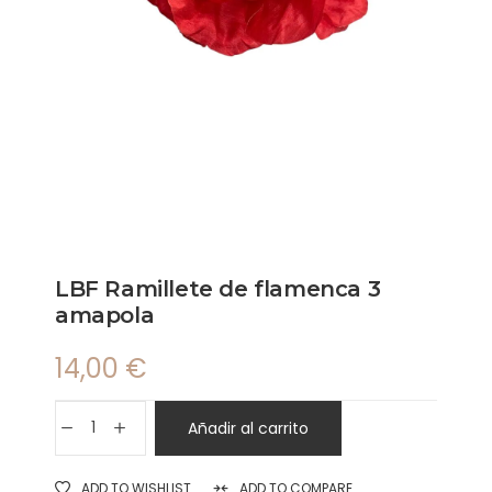
LBF Ramillete de flamenca 3
amapola
14,00
€
Añadir al carrito
ADD TO WISHLIST
ADD TO COMPARE