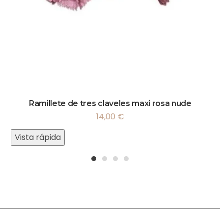
Ramillete de tres claveles maxi rosa nude
14,00
€
Vista rápida
1
2
3
4