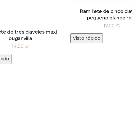
Ramillete de cinco cla
pequeño blanco ro
12,00
€
ete de tres claveles maxi
Vista rápida
buganvilla
14,00
€
pida