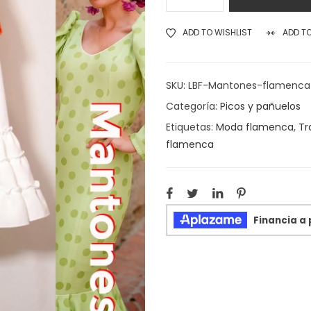
ADD TO WISHLIST
ADD T
SKU:
LBF-Mantones-flamenca
Categoría:
Picos y pañuelos
Etiquetas:
Moda flamenca
,
Tr
flamenca