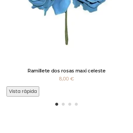
Ramillete dos rosas maxi celeste
8,00
€
Vista rápida
1
2
3
4