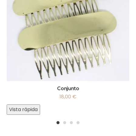
Conjunto
18,00
€
Vista rápida
1
2
3
4