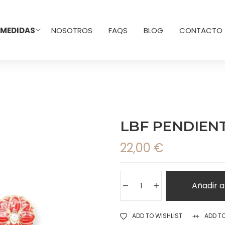
 MEDIDAS
NOSOTROS
FAQS
BLOG
CONTACTO
LBF PENDIEN
22,00
€
Añadir a
ADD TO WISHLIST
ADD T