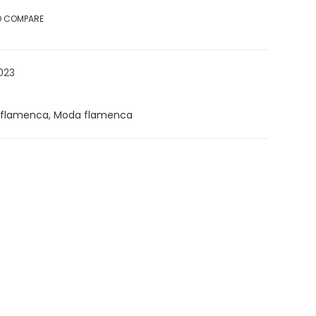
O COMPARE
023
 flamenca
,
Moda flamenca