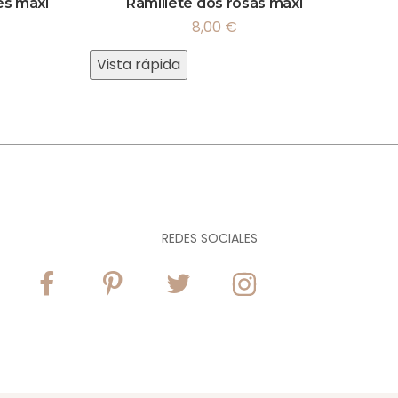
es maxi
Ramillete dos rosas maxi
8,00
€
Vista rápida
REDES SOCIALES