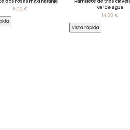
te dos rosas maxi naranja
Ramillete de tres clavel
verde agua
8,00
€
14,00
€
pida
Vista rápida