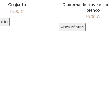
Conjunto
Diadema de claveles co
blanco
18,00
€
16,00
€
pida
Vista rápida