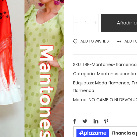
Añadir a
ADD TO WISHLIST
ADD T
SKU:
LBF-Mantones-flamenca
Categoría:
Mantones económ
Etiquetas:
Moda flamenca
,
Tr
flamenca
Marca:
NO CAMBIO NI DEVOLU