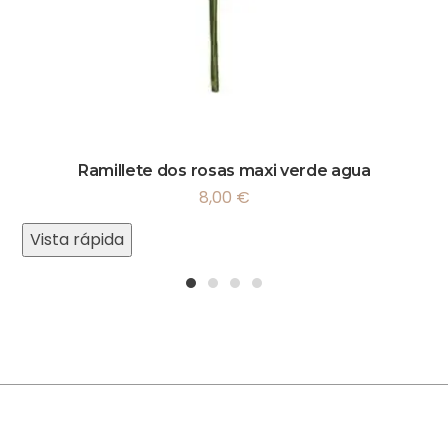
Ramillete dos rosas maxi verde agua
8,00
€
Vista rápida
1
2
3
4