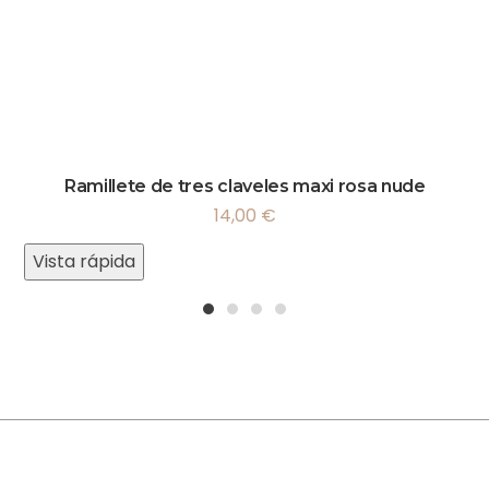
Ramillete de tres claveles maxi rosa nude
14,00
€
Vista rápida
1
2
3
4