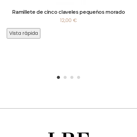
Ramillete de cinco claveles pequeños morado
12,00
€
Vista rápida
1
2
3
4