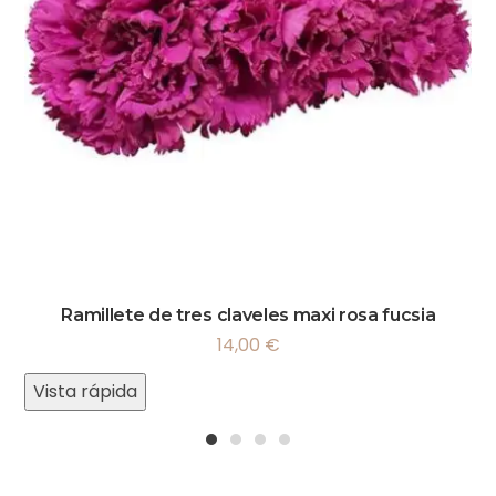
Ramillete de tres claveles maxi rosa fucsia
14,00
€
Vista rápida
1
2
3
4