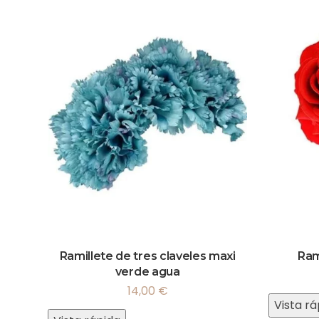
Ramillete de tres claveles maxi
Ram
verde agua
14,00
€
Vista rá