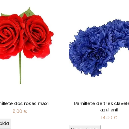
illete dos rosas maxi
Ramillete de tres clavel
azul añil
8,00
€
14,00
€
pida