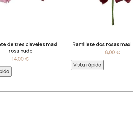
ete de tres claveles maxi
Ramillete dos rosas maxi
rosa nude
8,00
€
14,00
€
Vista rápida
pida