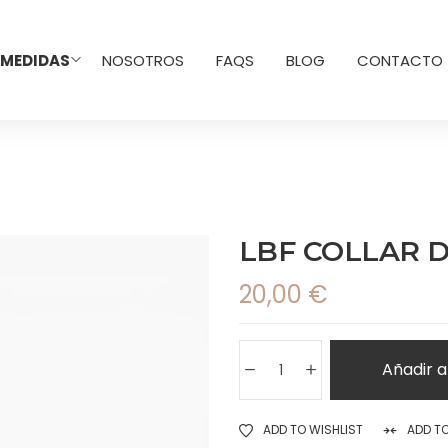
 MEDIDAS
NOSOTROS
FAQS
BLOG
CONTACTO
LBF COLLAR 
20,00
€
Añadir a
ADD TO WISHLIST
ADD T