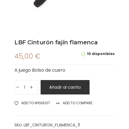
LBF Cinturón fajín flamenca
10 disponibles
45,00
€
A juego Bolso de cuero
Añadir al carrito
ADD TO WISHLIST
ADD TO COMPARE
SKU:
LBF_CINTURON_FLAMENCA_11