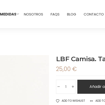
 MEDIDAS
NOSOTROS
FAQS
BLOG
CONTACTO
LBF Camisa. Ta
25,00
€
Añadir a
ADD TO WISHLIST
ADD T