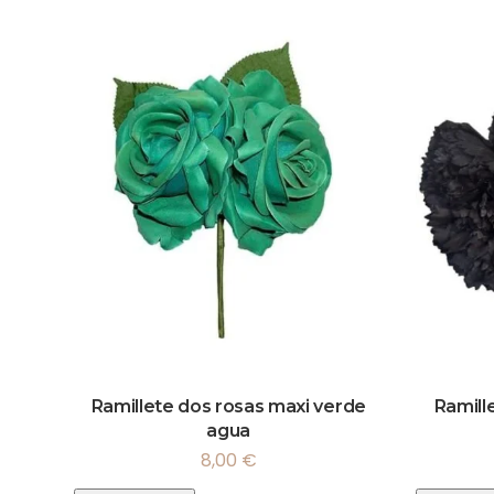
Ramillete dos rosas maxi verde
Ramill
agua
8,00
€