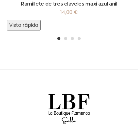
Ramillete de tres claveles maxi azul añil
14,00
€
Vista rápida
1
2
3
4